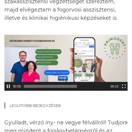
szakasszisztensi végzettséget szereztem,
majd elvégeztem a fogorvosi asszisztensi,
illetve és klinikai higiénikusi képzéseket is.
Videólejátszó
00:05
00:13
LEGUTÓBBI BEJEGYZÉSEK
Gyulladt, vérző íny- ne vegye félvállról! Tudjon
meg mindent a fogágybetegségről és az