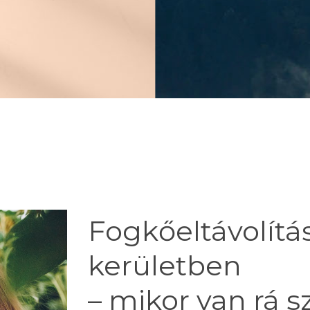
Fogkőeltávolítás
kerületben
– mikor van rá 