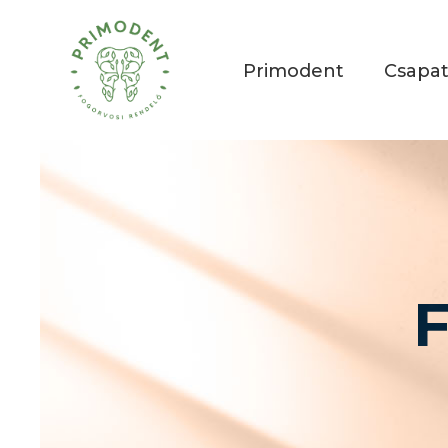
Primodent
Csapa
F