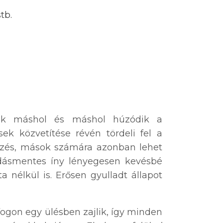
tb.
nek máshol és máshol húzódik a
sek közvetítése révén tördeli fel a
érzés, mások számára azonban lehet
adásmentes íny lényegesen kevésbé
 nélkül is. Erősen gyulladt állapot
 fogon egy ülésben zajlik, így minden