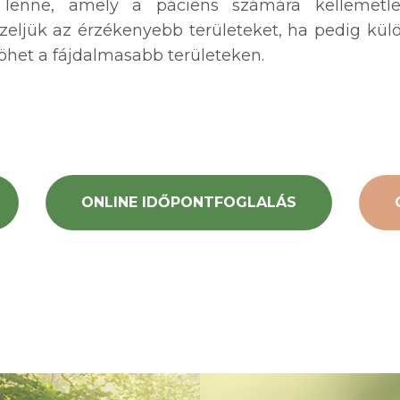
s lenne, amely a páciens számára kellemetl
kezeljük az érzékenyebb területeket, ha pedig kü
 jöhet a fájdalmasabb területeken.
ONLINE IDŐPONTFOGLALÁS