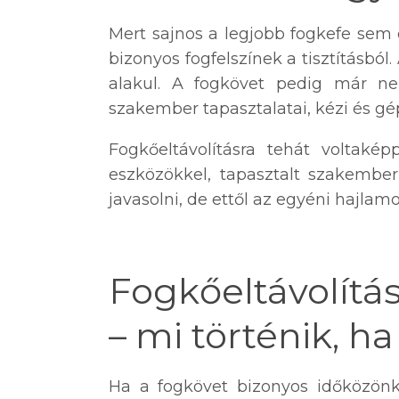
Mert sajnos a legjobb fogkefe sem
bizonyos fogfelszínek a tisztításbó
alakul. A fogkövet pedig már ne
szakember tapasztalatai, kézi és g
Fogkőeltávolításra tehát voltaké
eszközökkel, tapasztalt szakember
javasolni, de ettől az egyéni hajla
Fogkőeltávolítás
– mi történik, h
Ha a fogkövet bizonyos időközönk