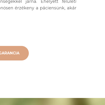
enségekkel járna. Ehelyett
felületi
lönösen érzékeny a páciensünk, akár
GARANCIA