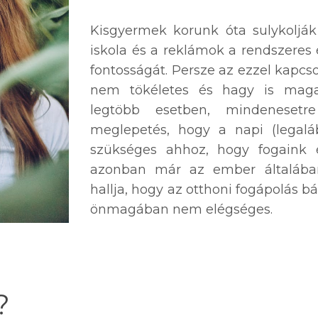
Kisgyermek korunk óta sulykolják
iskola és a reklámok a rendszeres
fontosságát. Persze az ezzel kapc
nem tökéletes és hagy is maga
legtöbb esetben, mindeneset
meglepetés, hogy a napi (legalá
szükséges ahhoz, hogy fogaink 
azonban már az ember általában
hallja, hogy az otthoni fogápolás b
önmagában nem elégséges.
?