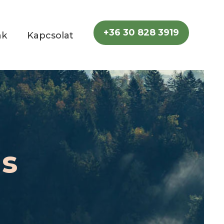
+36 30 828 3919
nk
Kapcsolat
ás