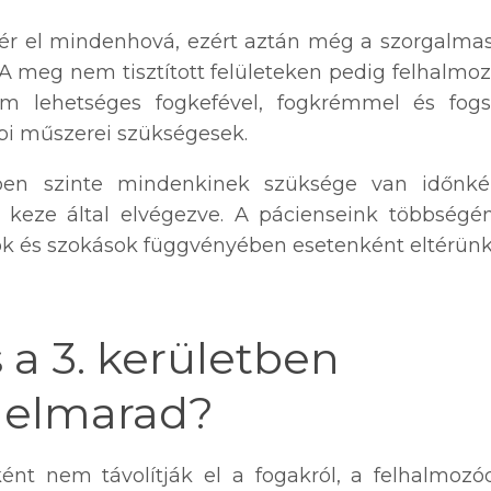
 ér el mindenhová, ezért aztán még a szorgalm
l. A meg nem tisztított felületeken pedig felhalmo
m lehetséges fogkefével, fogkrémmel és fogs
épi műszerei szükségesek.
ppen szinte mindenkinek szüksége van időnké
 keze által elvégezve. A pácienseink többségé
mok és szokások függvényében esetenként eltérünk
 a 3. kerületben
a elmarad?
ént nem távolítják el a fogakról, a felhalmozó