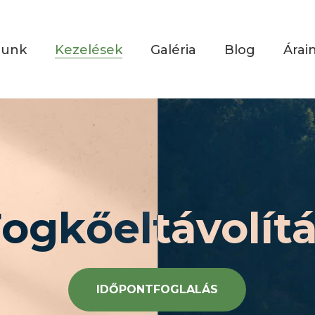
tunk
Kezelések
Galéria
Blog
Árai
ogkőeltávolít
IDŐPONTFOGLALÁS