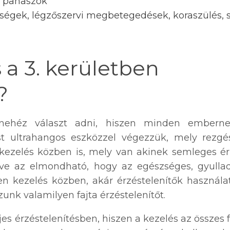
i panaszok
égek, légzőszervi megbetegedések, koraszülés, s
 a 3. kerületben
?
 nehéz választ adni, hiszen minden ember
tást ultrahangos eszközzel végezzük, mely rezgé
k kezelés közben is, mely van akinek semleges 
véve az elmondható, hogy az egészséges, gyull
n kezelés közben, akár érzéstelenítők használata
unk valamilyen fajta érzéstelenítőt.
jes érzéstelenítésben, hiszen a kezelés az összes