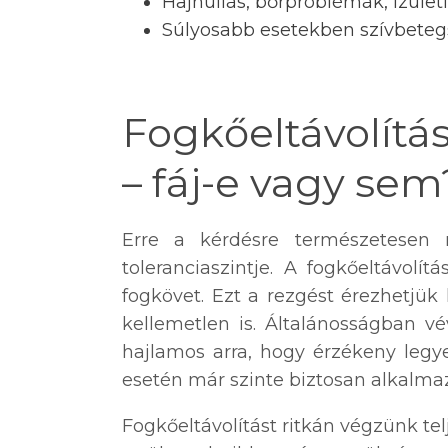
Hajhullás, bőrproblémák, ízület
Súlyosabb esetekben szívbetegs
Fogkőeltávolítás
– fáj-e vagy sem
Erre a kérdésre természetesen
toleranciaszintje. A fogkőeltávolí
fogkövet. Ezt a rezgést érezhetjü
kellemetlen is. Általánosságban 
hajlamos arra, hogy érzékeny legye
esetén már szinte biztosan alkalmaz
Fogkőeltávolítást ritkán végzünk tel