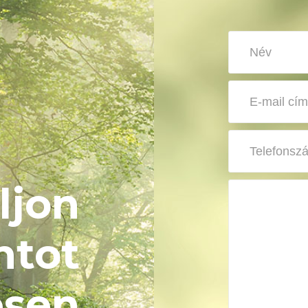
ljon
ntot
esen