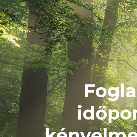
Fogla
időpo
kényelm