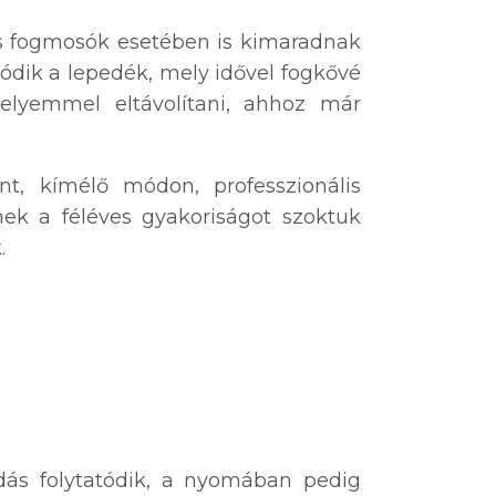
as fogmosók esetében is kimaradnak
zódik a lepedék, mely idővel fogkővé
elyemmel eltávolítani, ahhoz már
nt, kímélő módon, professzionális
nek a féléves gyakoriságot szoktuk
.
dás folytatódik, a nyomában pedig