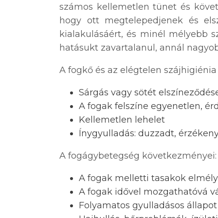
számos kellemetlen tünet és követ
hogy ott megtelepedjenek és elsz
kialakulásáért, és minél mélyebb s
hatásukt zavartalanul, annál nagyo
A fogkő és az elégtelen szájhigiéni
Sárgás vagy sötét elszíneződés
A fogak felszíne egyenetlen, ér
Kellemetlen lehelet
Ínygyulladás: duzzadt, érzékeny
A fogágybetegség következményei:
A fogak melletti tasakok elmél
A fogak idővel mozgathatóvá vá
Folyamatos gyulladásos állapot