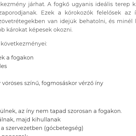
kezmény járhat. A fogkő ugyanis ideális terep 
aporodjanak. Ezek a kórokozók felelősek az 
zövetrétegekben van idejük behatolni, és minél h
bb károkat képesek okozni.
a következményei:
ek a fogakon
des
 vöröses színű, fogmosáskor vérző íny
yülnek, az íny nem tapad szorosan a fogakon.
lnak, majd kihullanak
 a szervezetben (gócbetegség)