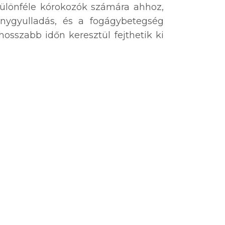
különféle kórokozók számára ahhoz,
ínygyulladás, és a fogágybetegség
osszabb időn keresztül fejthetik ki