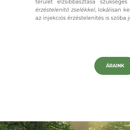
terület elzsibbasztása szüksége
érzéstelenítő zselékkel
, lokálisan 
az injekciós érzéstelenítés is szóba
ÁRAINK