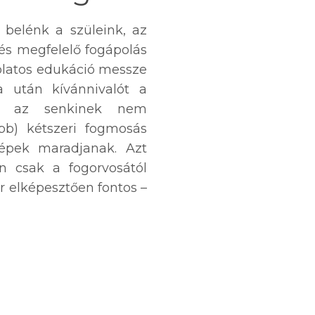
 belénk a szüleink, az
 és megfelelő fogápolás
solatos edukáció messze
 után kívánnivalót a
re az senkinek nem
bb) kétszeri fogmosás
épek maradjanak. Azt
 csak a fogorvosától
ár elképesztően fontos –